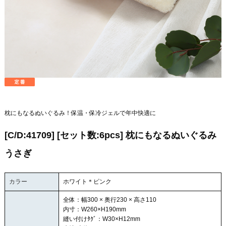
枕にもなるぬいぐるみ！保温・保冷ジェルで年中快適に
[C/D:41709] [セット数:6pcs] 枕にもなるぬいぐるみ
うさぎ
カラー
ホワイト＊ピンク
全体：幅300 × 奥行230 × 高さ110
内寸：W260×H190mm
縫い付けﾀｸﾞ：W30×H12mm