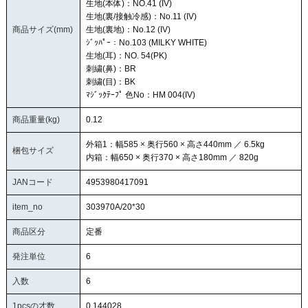
生地(本体)：NO.41 (IV)
生地(裏/接触冷感)：No.11 (IV)
商品サイズ(mm)
生地(裏地)：No.12 (IV)
ｼﾞｯﾊﾟｰ：No.103 (MILKY WHITE)
生地(耳)：NO. 54(PK)
刺繍(鼻)：BR
刺繍(目)：BK
ﾏｼﾞｯｸﾃｰﾌﾟ 色No：HM 004(IV)
商品重量(kg)
0.12
外箱1：幅585 × 奥行560 × 高さ440mm ／ 6.5kg
梱包サイズ
内箱：幅650 × 奥行370 × 高さ180mm ／ 820g
JANコード
4953980417091
item_no
303970A/20*30
商品区分
定番
発注単位
6
入数
6
1pcsの才数
0.144028