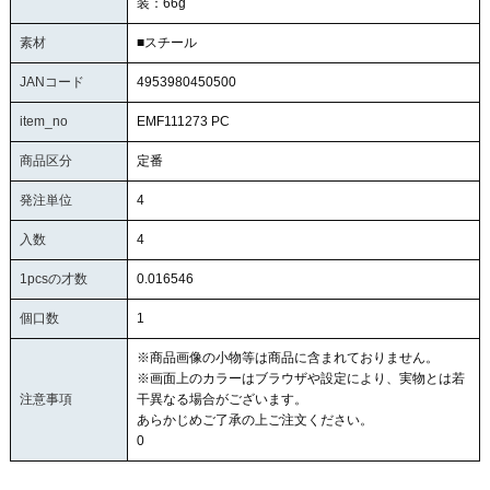
装：66g
素材
■スチール
JANコード
4953980450500
item_no
EMF111273 PC
商品区分
定番
発注単位
4
入数
4
1pcsの才数
0.016546
個口数
1
※商品画像の小物等は商品に含まれておりません。
※画面上のカラーはブラウザや設定により、実物とは若
注意事項
干異なる場合がございます。
あらかじめご了承の上ご注文ください。
0