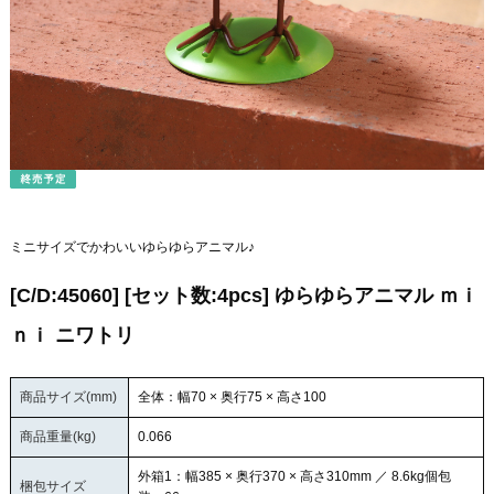
ミニサイズでかわいいゆらゆらアニマル♪
[C/D:45060] [セット数:4pcs] ゆらゆらアニマル ｍｉ
ｎｉ ニワトリ
商品サイズ(mm)
全体：幅70 × 奥行75 × 高さ100
商品重量(kg)
0.066
外箱1：幅385 × 奥行370 × 高さ310mm ／ 8.6kg個包
梱包サイズ