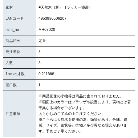
素材
■天然木（杉）［ラッカー塗装］
JANコード
4953980506207
item_no
MH07020
商品区分
定番
発注単位
8
入数
8
1pcsの才数
0.211888
個口数
1
※商品画像の小物等は商品に含まれておりません。
※画面上のカラーはブラウザや設定により、実物とは若
干異なる場合がございます。
注意事項
あらかじめご了承の上ご注文ください。
※こちらは天然木を使用の為、節等があり、色味、質
感、サイズ、形状等が実物と多少異なる場合がありま
す。予めご了承ください。