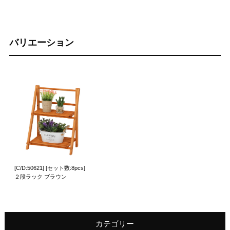
バリエーション
[C/D:50621] [セット数:8pcs]
２段ラック ブラウン
カテゴリー