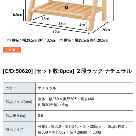
[C/D:50620] [セット数:8pcs] ２段ラック ナチュラル
カラー
ナチュラル
全体：幅360 × 奥行205 × 高さ460
商品サイズ(mm)
耐荷重(全体)：6kg
商品重量(kg)
0.6
外箱1：幅510 × 奥行240 × 高さ385mm ／ 6kg個包装：
梱包サイズ
幅358 × 奥行502 × 高さ28mm ／ 600g