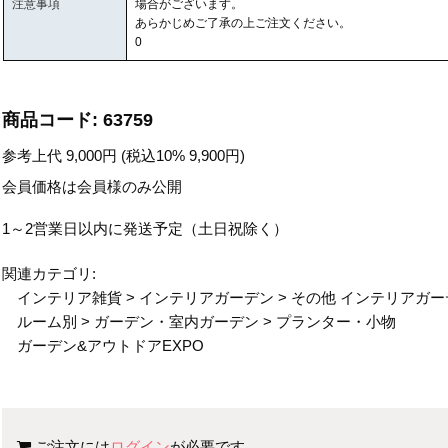
注意事項
場合がございます。
あらかじめご了承の上ご注文ください。
0
商品コード:
63759
参考上代
9,000
円 (税込10%
9,900
円)
会員価格は会員様のみ公開
1～2営業日以内に発送予定（土日祝除く）
関連カテゴリ:
インテリア雑貨
>
インテリアガーデン
>
その他 インテリアガー
ルーム別
>
ガーデン・室内ガーデン
>
プランター・小物
ガーデン&アウトドアEXPO
ご注文には
ログイン
が必要です