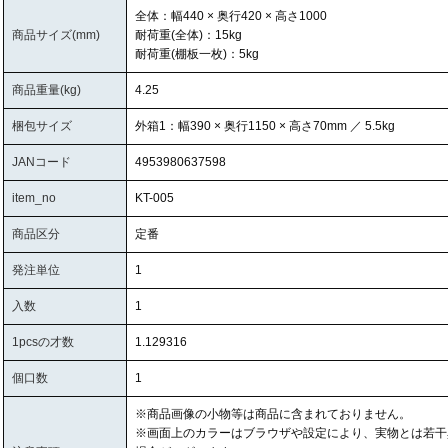
全体：幅440 × 奥行420 × 高さ1000
商品サイズ(mm)
耐荷重(全体)：15kg
耐荷重(棚板一枚)：5kg
商品重量(kg)
4.25
梱包サイズ
外箱1：幅390 × 奥行1150 × 高さ70mm ／ 5.5kg
JANコード
4953980637598
item_no
KT-005
商品区分
定番
発注単位
1
入数
1
1pcsの才数
1.129316
個口数
1
※商品画像の小物等は商品に含まれておりません。
※画面上のカラーはブラウザや設定により、実物とは若干