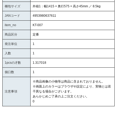
梱包サイズ
外箱1：幅1415 × 奥行575 × 高さ45mm ／ 8.5kg
JANコード
4953980637611
item_no
KT-007
商品区分
定番
発注単位
1
入数
1
1pcsの才数
1.317018
個口数
1
※商品画像の小物等は商品に含まれておりません。
※画面上のカラーはブラウザや設定により、実物とは若
注意事項
干異なる場合がございます。
あらかじめご了承の上ご注文ください。
0