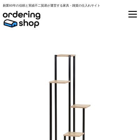
創業60年の信頼と実績不二貿易が運営する家具・雑貨の仕入れサイト