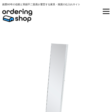
創業60年の信頼と実績不二貿易が運営する家具・雑貨の仕入れサイト