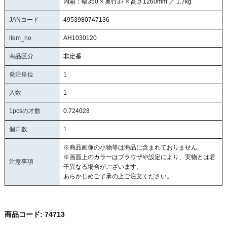
内箱：幅350 × 奥行37 × 高さ1260mm ／ 1.7kg
JANコード
4953980747136
item_no
AH1030120
商品区分
非定番
発注単位
1
入数
1
1pcsの才数
0.724028
個口数
1
※商品画像の小物等は商品に含まれておりません。
※画面上のカラーはブラウザや設定により、実物とは若
注意事項
干異なる場合がございます。
あらかじめご了承の上ご注文ください。
商品コード:
74713