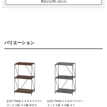
商品のお問い合わせ
バリエーション
[C/D:77540] ＥＺＢＯワイヤー
[C/D:77550] ＥＺＢＯワイヤー
ラック３段 ４０幅 ＭＢＲ
ラック３段 ４０幅 ＧＹ