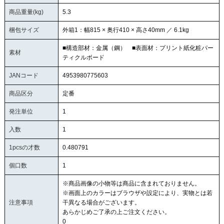
商品重量(kg)
5.3
梱包サイズ
外箱1：幅815 × 奥行410 × 高さ40mm ／ 6.1kg
■構造部材：金属（鋼） ■表面材：プリント紙化粧パー
素材
ティクルボード
JANコード
4953980775603
商品区分
定番
発注単位
1
入数
1
1pcsの才数
0.480791
個口数
1
※商品画像の小物等は商品に含まれておりません。
※画面上のカラーはブラウザや設定により、実物とは若
注意事項
干異なる場合がございます。
あらかじめご了承の上ご注文ください。
0