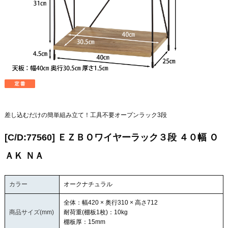
差し込むだけの簡単組み立て！工具不要オープンラック3段
[C/D:77560] ＥＺＢＯワイヤーラック３段 ４０幅 Ｏ
ＡＫ ＮＡ
カラー
オークナチュラル
全体：幅420 × 奥行310 × 高さ712
商品サイズ(mm)
耐荷重(棚板1枚)：10kg
棚板厚：15mm