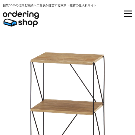
創業60年の信頼と実績不二貿易が運営する家具・雑貨の仕入れサイト