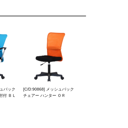
ッシュバック
[C/D:90868] メッシュバック
肘付 ＢＬ
チェアー ハンター ＯＲ