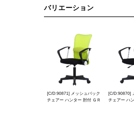
バリエーション
[C/D:90871] メッシュバック
[C/D:9087
チェアー ハンター 肘付 ＧＲ
チェアー ハン