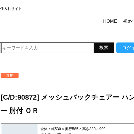
の仕入れサイト
HOME
初め
ログ
[C/D:90872] メッシュバックチェアー ハ
ー 肘付 ＯＲ
全体：幅530 × 奥行585 × 高さ880～990