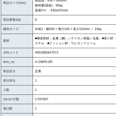
座面高：430～540mm
商品サイズ(mm)
耐荷重(座面)：80kg
座面ｻｲｽﾞ：430x425mm
商品重量(kg)
8
梱包サイズ
外箱1：幅590 × 奥行240 × 高さ510mm ／ 10kg
■構造部材：金属（鋼）／ナイロン樹脂／合板 ■張り材
素材
ステル ■クッション材：ウレタンフォーム
JANコード
4953980847072
item_no
H-298FA OR
商品区分
定番
発注単位
1
入数
1
1pcsの才数
2.597697
個口数
1