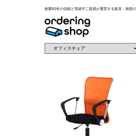
創業60年の信頼と実績不二貿易が運営する家具・雑貨