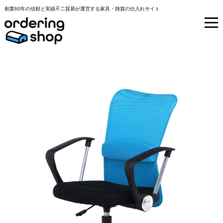
創業60年の信頼と実績不二貿易が運営する家具・雑貨の仕入れサイト