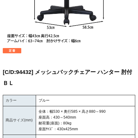
[C/D:94432] メッシュバックチェアー ハンター 肘付
ＢＬ
カラー
ブルー
全体：幅530 × 奥行585 × 高さ880～990
座面高：430～540mm
商品サイズ(mm)
耐荷重(座面)：80kg
座面ｻｲｽﾞ：430x425mm