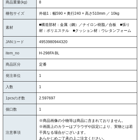
商品重量(kg)
8
梱包サイズ
外箱1：幅590 × 奥行240 × 高さ510mm ／ 10kg
■構造部材：金属（鋼）／ナイロン樹脂／合板 ■張り
素材
材：ポリエステル ■クッション材：ウレタンフォーム
JANコード
4953980944320
item_no
H-298FA BL
商品区分
定番
発注単位
1
入数
1
1pcsの才数
2.597697
個口数
1
※商品画像の小物等は商品に含まれておりません。
※画面上のカラーはブラウザや設定により、実物とは若
注意事項
干異なる場合がございます。
あらかじめご了承の上ご注文ください。