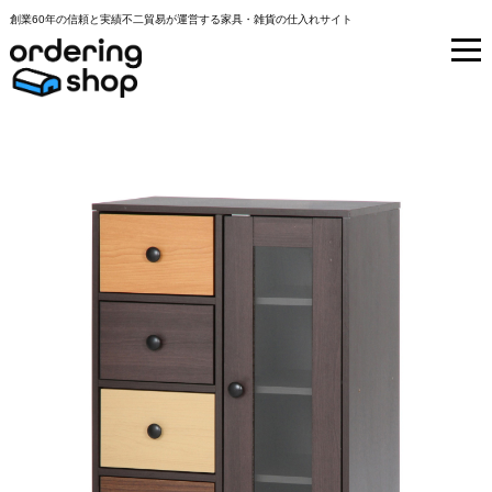
創業60年の信頼と実績不二貿易が運営する家具・雑貨の仕入れサイト