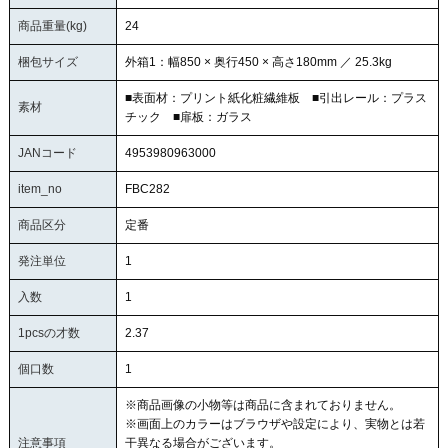
商品重量(kg)
24
梱包サイズ
外箱1：幅850 × 奥行450 × 高さ180mm ／ 25.3kg
■表面材：プリント紙化粧繊維板 ■引出レール：プラス
素材
チック ■扉板：ガラス
JANコード
4953980963000
item_no
FBC282
商品区分
定番
発注単位
1
入数
1
1pcsの才数
2.37
個口数
1
※商品画像の小物等は商品に含まれておりません。
※画面上のカラーはブラウザや設定により、実物とは若
注意事項
干異なる場合がございます。