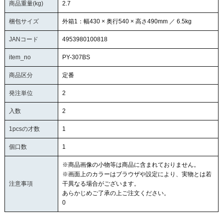
商品重量(kg)
2.7
梱包サイズ
外箱1：幅430 × 奥行540 × 高さ490mm ／ 6.5kg
JANコード
4953980100818
item_no
PY-307BS
商品区分
定番
発注単位
2
入数
2
1pcsの才数
1
個口数
1
※商品画像の小物等は商品に含まれておりません。
※画面上のカラーはブラウザや設定により、実物とは若
注意事項
干異なる場合がございます。
あらかじめご了承の上ご注文ください。
0