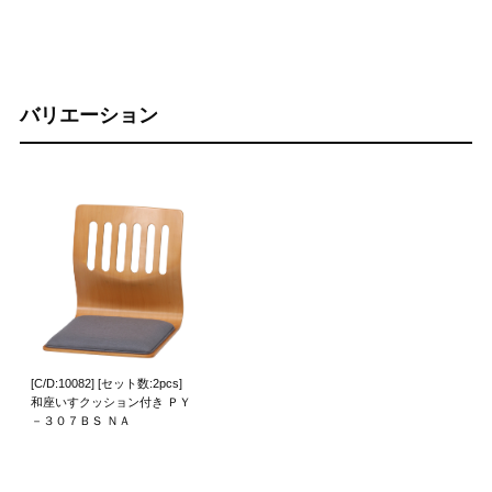
バリエーション
[C/D:10082] [セット数:2pcs]
和座いすクッション付き ＰＹ
－３０７ＢＳ ＮＡ