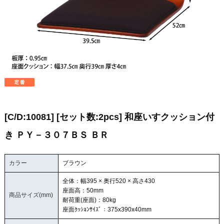
[C/D:10081] [セット数:2pcs] 和座いすクッション付
き ＰＹ－３０７ＢＳ ＢＲ
カラー
ブラウン
全体：幅395 × 奥行520 × 高さ430
座面高：50mm
商品サイズ(mm)
耐荷重(座面)：80kg
座面ｸｯｼｮﾝｻｲｽﾞ：375x390x40mm