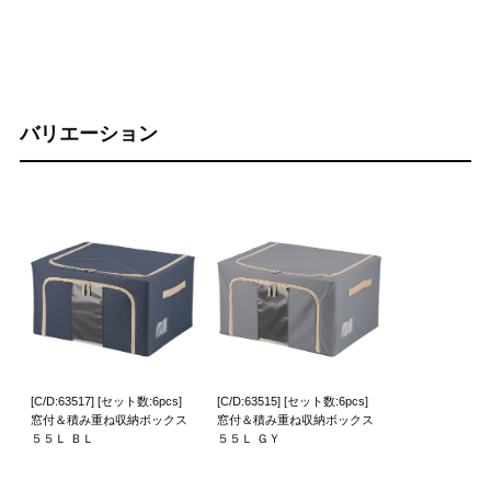
バリエーション
[C/D:63517] [セット数:6pcs]
[C/D:63515] [セット数:6pcs]
窓付＆積み重ね収納ボックス
窓付＆積み重ね収納ボックス
５５Ｌ ＢＬ
５５Ｌ ＧＹ