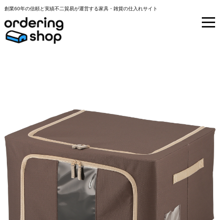
創業60年の信頼と実績不二貿易が運営する家具・雑貨の仕入れサイト