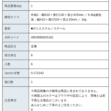
商品重量(kg)
1
外箱1：幅520 × 奥行130 × 高さ425mm ／ 6.4kg個包
梱包サイズ
装：幅410 × 奥行520 × 高さ20mm ／ 1kg
素材
■ポリエステル／スチール
JANコード
4953980635181
商品区分
定番
発注単位
6
入数
6
1pcsの才数
0.172242
個口数
1
※商品画像の小物等は商品に含まれておりません。
※画面上のカラーはブラウザや設定により、実物とは若
注意事項
干異なる場合がございます。
あらかじめご了承の上ご注文ください。
0